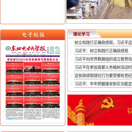
理论学习
树立和践行正确政绩观，习近平这些
·
习近平：树立和践行正确政绩观
·
习近平向世界数据组织成立致贺信
·
习近平在参加首都义务植树活动时强调
·
这些政绩观错位行为要受哪些党纪
·
习近平：牢牢把握雄安新区功能定位 
·